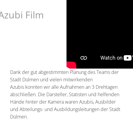
Azubi Film
Dank der gut abgestimmten Planung des Teams der
Stadt Dülmen und vielen mitwirkenden
Azubis konnten wir alle Aufnahmen an 3 Drehtagen
abschließen. Die Darsteller, Statisten und helfenden
Hände hinter der Kamera waren Azubis, Ausbilder
und Abteilungs- und Ausbildungsleitungen der Stadt
Dülmen.