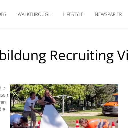
OBS
WALKTHROUGH
LIFESTYLE
NEWSPAPIER
bildung Recruiting V
die
iesem
ren
die
e
e