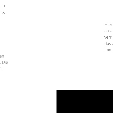
 In
igt,
Hier
ausl
verr
das 
imme
gen
. Die
ür