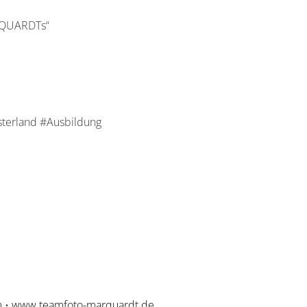
RQUARDTs“
terland #Ausbildung
m
•
www.teamfoto-marquardt.de