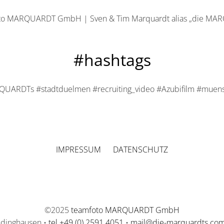
to MARQUARDT GmbH | Sven & Tim Marquardt alias „die MA
#hashtags
UARDTs #stadtduelmen #recruiting_video #Azubifilm #muens
IMPRESSUM
DATENSCHUTZ
©2025
teamfoto MARQUARDT GmbH
üdinghausen •
tel +49 (0) 2591.4051
•
mail@die-marquardts.co