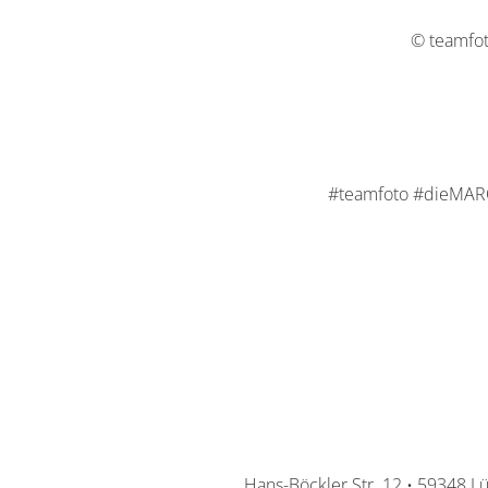
© teamfo
#teamfoto #dieMARQ
Hans-Böckler Str. 12 • 59348 L