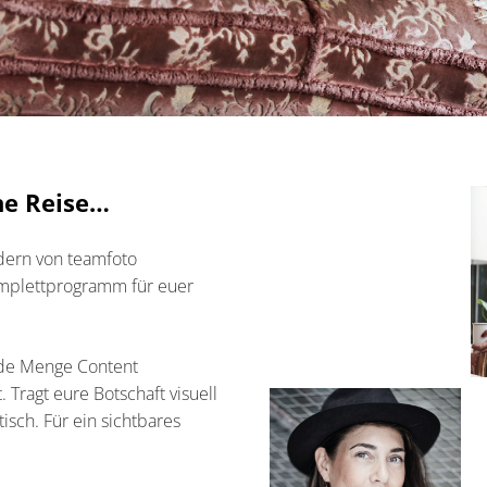
ne Reise…
ldern von teamfoto
plettprogramm für euer
de Menge Content
. Tragt eure Botschaft visuell
sch. Für ein sichtbares