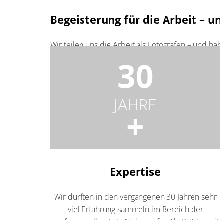
Begeisterung für die Arbeit – 
Wir teilen uns die Arbeit als Fotografen – und h
und unserem angeborenen Teamwork.
30
Lasst euch von uns begeistern, wir nehmen euch
JAHRE
+
Expertise
Wir durften in den vergangenen 30 Jahren sehr
viel Erfahrung sammeln im Bereich der