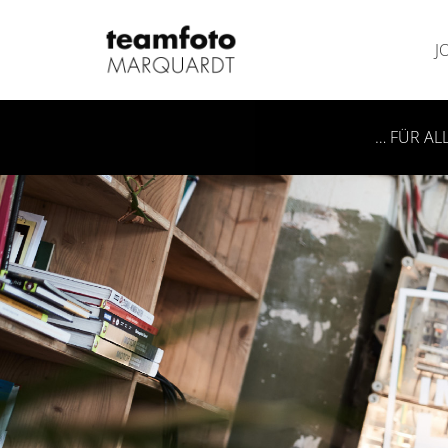
J
… FÜR AL