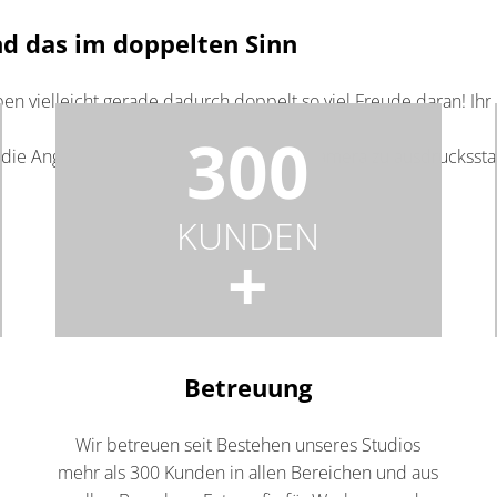
und das im doppelten Sinn
aben vielleicht gerade dadurch doppelt so viel Freude daran! Ihr
300
 die Angst und motivieren euch vor der Kamera zu ausdruckssta
KUNDEN
+
Betreuung
Wir betreuen seit Bestehen unseres Studios
mehr als 300 Kunden in allen Bereichen und aus