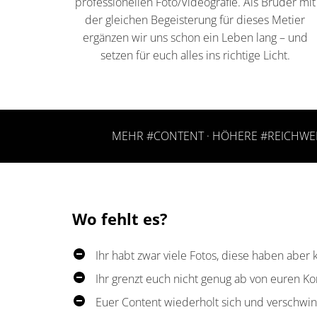
professionellen Foto/Videografie. Als Brüder mit
der gleichen Begeisterung für dieses Metier
ergänzen wir uns schon ein Leben lang – und
setzen für euch alles ins richtige Licht.
MEHR #CONTENT · HÖHERE #REICHWEI
Wo fehlt es?
Ihr habt zwar viele Fotos, diese haben aber k
Ihr grenzt euch nicht genug ab von euren K
Euer Content wiederholt sich und verschwin