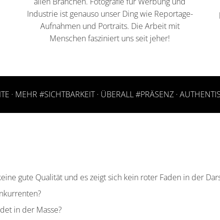
allen Branchen. Fotografie für Werbung und
Industrie ist genauso unser Ding wie Reportage-
Aufnahmen und Portraits. Die Arbeit mit
Menschen fasziniert uns seit jeher!
TE · MEHR #SICHTBARKEIT · ÜBERALL #PRÄSENZ · AUTHEN
eine gute Qualität und es zeigt sich kein roter Faden in der Dar
onkurrenten?
det in der Masse?