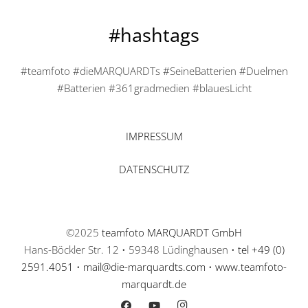
#hashtags
#teamfoto #dieMARQUARDTs #SeineBatterien #Duelmen
#Batterien #361gradmedien #blauesLicht
IMPRESSUM
DATENSCHUTZ
©2025
teamfoto MARQUARDT GmbH
Hans-Böckler Str. 12 • 59348 Lüdinghausen •
tel +49 (0)
2591.4051
•
mail@die-marquardts.com
•
www.teamfoto-
marquardt.de