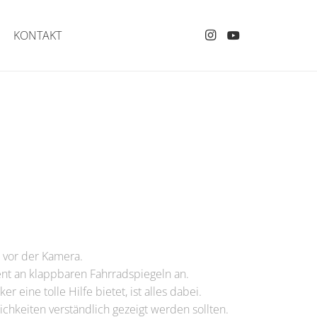
KONTAKT
vor der Kamera.
nt an klappbaren Fahrradspiegeln an.
eine tolle Hilfe bietet, ist alles dabei.
chkeiten verständlich gezeigt werden sollten.