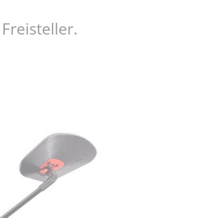
Freisteller.