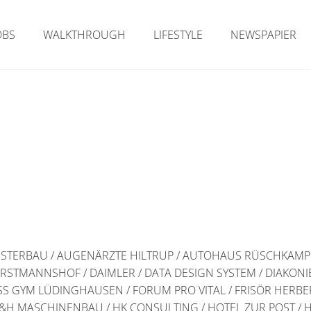
OBS
WALKTHROUGH
LIFESTYLE
NEWSPAPIER
 FENSTERBAU / AUGENÄRZTE HILTRUP / AUTOHAUS RÜSCHKA
FORSTMANNSHOF / DAIMLER / DATA DESIGN SYSTEM / DIAKO
ESS GYM LÜDINGHAUSEN / FORUM PRO VITAL / FRISÖR HERBE
 MASCHINENBAU / HK CONSULTING / HOTEL ZUR POST / HW