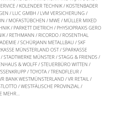
ERVICE / KOLENDER TECHNIK / KOSTENBADER
GEN / LUC GMBH / LVM VERSICHERUNG /
N / MOFASTÜBCHEN / MWE / MÜLLER MIXED
NIK / PARKETT DIETRICH / PHYSIOPRAXIS GERO
HNIK / RETHMANN / RICORDO / ROSENTHAL
ADEMIE / SCHÜRJANN METALLBAU / SKF
RKASSE MÜNSTERLAND OST / SPARKASSE
 STADTWERKE MÜNSTER / STAGG & FRIENDS /
NHAUS & WOLFF / STEUERBÜRO WITTEN /
SSENKRUPP / TOYOTA / TRENDFLEUR /
VR BANK WESTMÜNSTERLAND / VR RETAIL /
LOTTO / WESTFÄLISCHE PROVINZIAL /
LE MEHR…