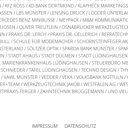
 / KFZ ROSS / KD BANK DORTMUND / KLAPHECK MARKETINGS
SEN / LBS MÜNSTER / LENSING DRUCK / LODDER UNTERLA
ERCEDES BENZ MINIBUSSE / MEYPACK / M&M KOMMUNIKATIO
IRITUOSEN / OLIVER TREUTLEIN / OSNABRÜCKER WERKZEUGTECH
N / PRAXIS DR. LERCH / PRAXIS DR. OELLERICH / REFRATEC
BULL / SCHULE FÜR MODEMACHER / SCHORNSTEINFEGER AK
ERLAND / SÖLTZER OPTIK / SPARDA BANK MÜNSTER / SPA
 / STADT AHAUS / STADT DÜLMEN / STADT LÜDINGHAUSEN /
. MARIENKRANKENHAUS LÜDINGHAUSEN / STEUERBÜRO NIE
CHNIEDER / TAFEL LÜDINGHAUSEN / TECHNO DESIGN / THY
/ VAWL MÜNSTER / VEDDER / VEKA / VOLKSBANK NOTTULN / 
+TEAM / WERKZEUGTECHNIK JAKOB / WESTFALEN AG / WEST
TPRAXIS FERGER / ZAHNTECHNIK BRÜGGEMANN / UND VIE
IMPRESSUM
DATENSCHUTZ