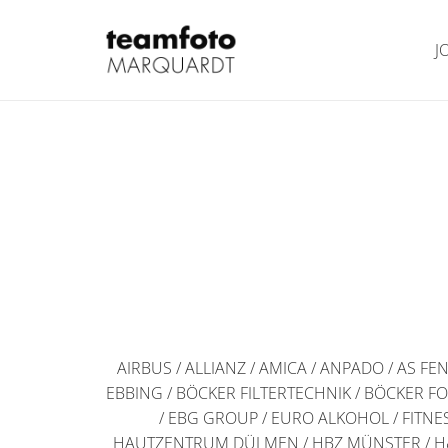
J
AIRBUS / ALLIANZ / AMICA / ANPADO / AS
EBBING / BÖCKER FILTERTECHNIK / BÖCKER 
/ EBG GROUP / EURO ALKOHOL / FITN
HAUTZENTRUM DÜLMEN / HBZ MÜNSTER / H&H