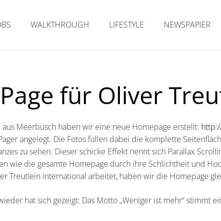
OBS
WALKTHROUGH
LIFESTYLE
NEWSPAPIER
age für Oliver Treu
e aus Meerbusch haben wir eine neue Homepage erstellt:
http:
ager angelegt. Die Fotos füllen dabei die komplette Seitenfläc
nzes zu sehen. Dieser schicke Effekt nennt sich Parallax Scrolli
gen wie die gesamte Homepage durch ihre Schlichtheit und Hoc
 Treutlein international arbeitet, haben wir die Homepage gleic
ieder hat sich gezeigt: Das Motto „Weniger ist mehr“ stimmt ei