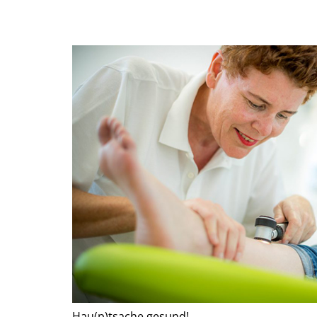
Hau(p)tsache gesund!