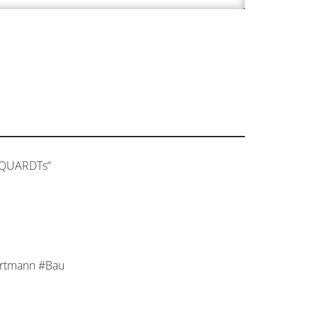
RQUARDTs“
rtmann #Bau