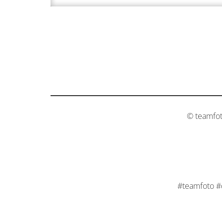
© teamfo
#teamfoto 