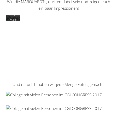
Wir, die MARQUARDTs, durften dabei sein und zeigen euch
tzer
ein paar Impressionen!
klär
ung
von
Vim
eo.
Me
hr
erfa
hre
n
Video
laden
Und natürlich haben wir jede Menge Fotos gemacht:
Vim
eo
imm
er
ents