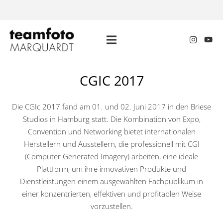
Mit
de
m
CGIC 2017
Lad
en
des
Die CGIc 2017 fand am 01. und 02. Juni 2017 in den Briese
Vide
Studios in Hamburg statt. Die Kombination von Expo,
os
Convention und Networking bietet internationalen
akz
Herstellern und Ausstellern, die professionell mit CGI
epti
ere
(Computer Generated Imagery) arbeiten, eine ideale
n
Plattform, um ihre innovativen Produkte und
Sie
Dienstleistungen einem ausgewählten Fachpublikum in
die
einer konzentrierten, effektiven und profitablen Weise
Dat
vorzustellen.
ens
chu