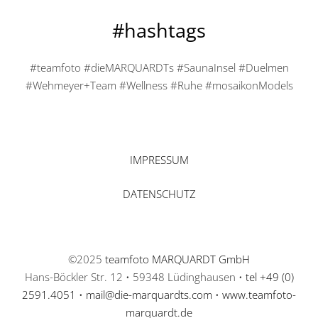
#hashtags
#teamfoto #dieMARQUARDTs #SaunaInsel #Duelmen
#Wehmeyer+Team #Wellness #Ruhe #mosaikonModels
IMPRESSUM
DATENSCHUTZ
©2025
teamfoto MARQUARDT GmbH
Hans-Böckler Str. 12 • 59348 Lüdinghausen •
tel +49 (0)
2591.4051
•
mail@die-marquardts.com
•
www.teamfoto-
marquardt.de