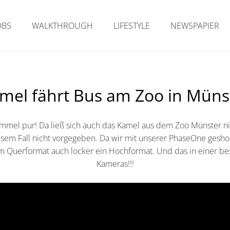
OBS
WALKTHROUGH
LIFESTYLE
NEWSPAPIER
mel fährt Bus am Zoo in Müns
immel pur! Da ließ sich auch das Kamel aus dem Zoo Münster ni
esem Fall nicht vorgegeben. Da wir mit unserer PhaseOne geshoo
m Querformat auch locker ein Hochformat. Und das in einer bes
Kameras!!!