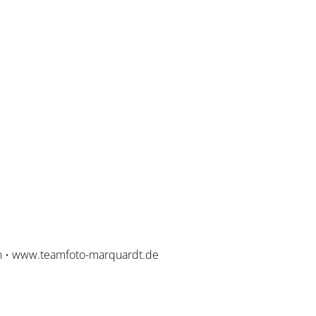
m
•
www.teamfoto-marquardt.de