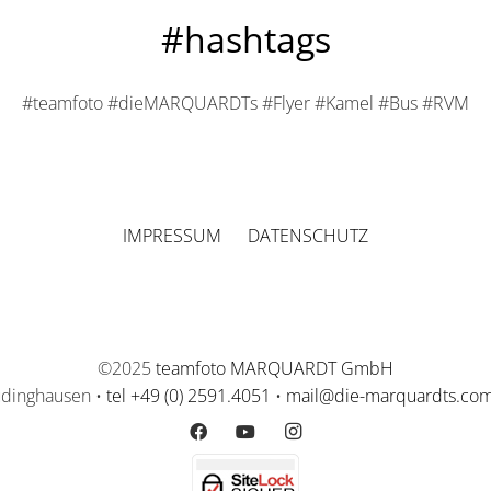
#hashtags
#teamfoto #dieMARQUARDTs #Flyer #Kamel #Bus #RVM
IMPRESSUM
DATENSCHUTZ
©2025
teamfoto MARQUARDT GmbH
üdinghausen •
tel +49 (0) 2591.4051
•
mail@die-marquardts.co