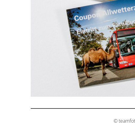
© teamfo