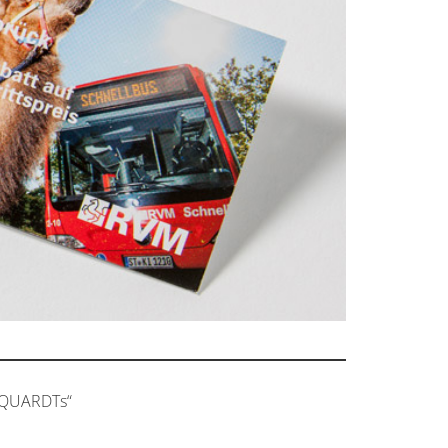
RQUARDTs“