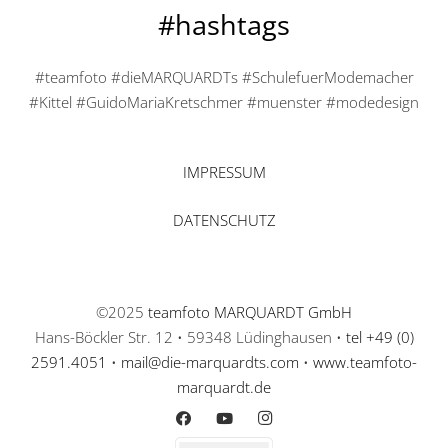
#hashtags
#teamfoto #dieMARQUARDTs #SchulefuerModemacher
#Kittel #GuidoMariaKretschmer #muenster #modedesign
IMPRESSUM
DATENSCHUTZ
©2025
teamfoto MARQUARDT GmbH
Hans-Böckler Str. 12 • 59348 Lüdinghausen •
tel +49 (0)
2591.4051
•
mail@die-marquardts.com
•
www.teamfoto-
marquardt.de