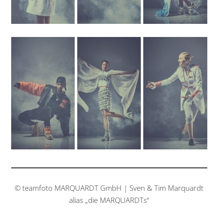
© teamfoto MARQUARDT GmbH | Sven & Tim Marquardt
alias „die MARQUARDTs“