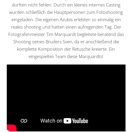
durften nicht fehlen. Durch ein kleines internes Casting
wurden schließlich die Hauptpersonen zum Fotoshooting
eingeladen. Die eigenen Azubis erlebten so einmalig ein
reales shooting und hatten einen aufregenden Tag. Der
Fotografenmeister Tim Marquardt begleitete beratend das
Shooting seines Bruders Sven, da er anschließend die
komplette Komposition der Retusche kreierte. Ein
eingespieltes Team diese Marquardts!