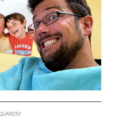
RQUARDTs“