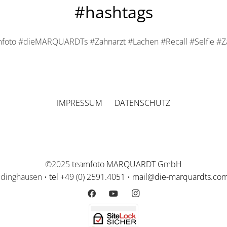
#hashtags
foto #dieMARQUARDTs #Zahnarzt #Lachen #Recall #Selfie #
IMPRESSUM
DATENSCHUTZ
©2025
teamfoto MARQUARDT GmbH
üdinghausen •
tel +49 (0) 2591.4051
•
mail@die-marquardts.co