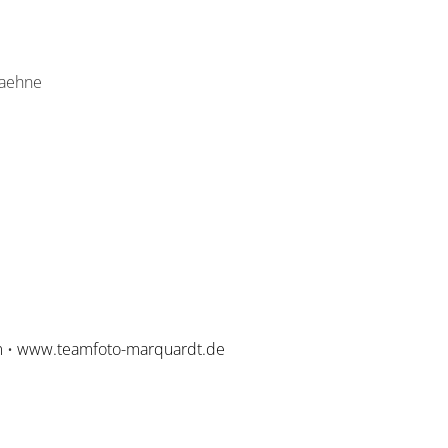
Zaehne
m
•
www.teamfoto-marquardt.de