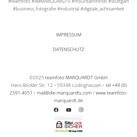
#teamfoto #dieMARQUARDTs #mountainminds #stuttgart
#business_fotografie #industrial #digitale_achtsamkeit
IMPRESSUM
DATENSCHUTZ
©2025
teamfoto MARQUARDT GmbH
Hans-Böckler Str. 12 • 59348 Lüdinghausen •
tel +49 (0)
2591.4051
•
mail@die-marquardts.com
•
www.teamfoto-
marquardt.de