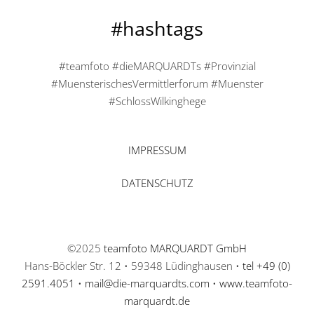
#hashtags
#teamfoto #dieMARQUARDTs #Provinzial
#MuensterischesVermittlerforum #Muenster
#SchlossWilkinghege
IMPRESSUM
DATENSCHUTZ
©2025
teamfoto MARQUARDT GmbH
Hans-Böckler Str. 12 • 59348 Lüdinghausen •
tel +49 (0)
2591.4051
•
mail@die-marquardts.com
•
www.teamfoto-
marquardt.de