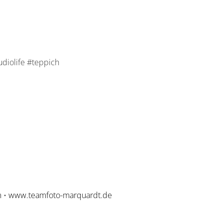
diolife #teppich
m
•
www.teamfoto-marquardt.de