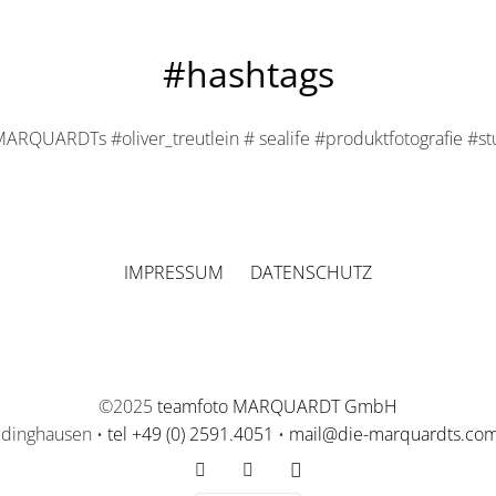
#hashtags
ARQUARDTs #oliver_treutlein # sealife #produktfotografie #stu
IMPRESSUM
DATENSCHUTZ
©2025
teamfoto MARQUARDT GmbH
üdinghausen •
tel +49 (0) 2591.4051
•
mail@die-marquardts.co