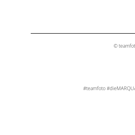
© teamfo
#teamfoto #dieMARQUAR