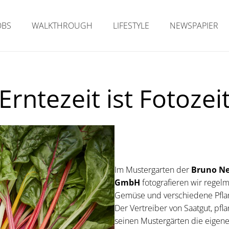
OBS
WALKTHROUGH
LIFESTYLE
NEWSPAPIER
Erntezeit ist Fotozei
Im Mustergarten der
Bruno N
GmbH
fotografieren wir regel
Gemüse und verschiedene Pfla
Der Vertreiber von Saatgut, pfla
seinen Mustergärten die eigen