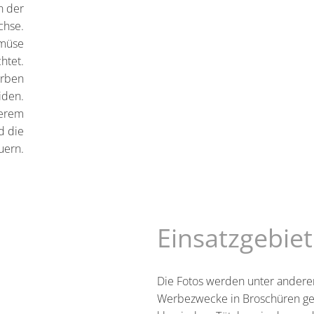
n der
chse.
emüse
htet.
arben
iden.
serem
d die
uern.
Einsatzgebie
Die Fotos werden unter andere
Werbezwecke in Broschüren gen