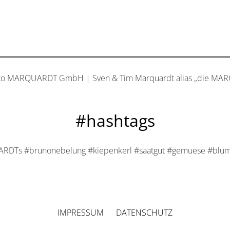
to MARQUARDT GmbH | Sven & Tim Marquardt alias „die MA
#hashtags
DTs #brunonebelung #kiepenkerl #saatgut #gemuese #blume
IMPRESSUM
DATENSCHUTZ