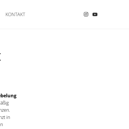
KONTAKT
t
ebelung
mäßig
nzen.
nzt in
en