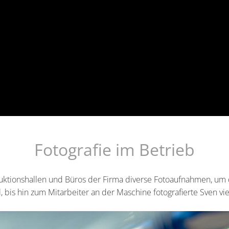
Fotografie im Betrieb
uktionshallen und Büros der Firma diverse Fotoaufnahmen, um 
l, bis hin zum Mitarbeiter an der Maschine fotografierte Sven vi