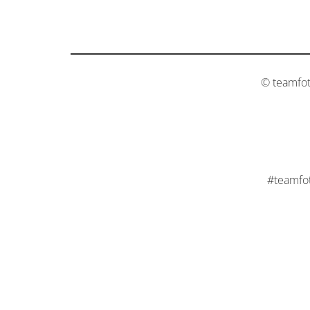
© teamfo
#teamfo