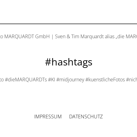
to MARQUARDT GmbH | Sven & Tim Marquardt alias „die MA
#hashtags
to #dieMARQUARDTs #KI #midjourney #kuenstlicheFotos #nicht
IMPRESSUM
DATENSCHUTZ