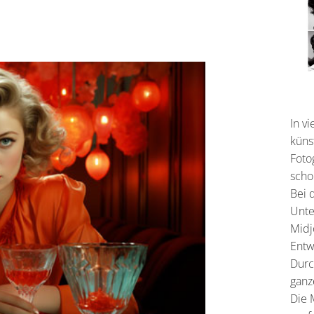
In v
künst
Foto
schon
Bei 
Unte
Midj
Entw
Durc
ganz
Die 