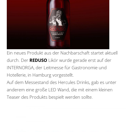
Ein neues Produkt aus der Nachbarschaft startet aktuell
durch. Der
REDUSO
Likör wurde gerade erst auf der
INTERNORGA, der Leitmesse für Gastronomie und
Hotellerie, in Hamburg vorgestellt.
Auf dem Messestand des Hercules Drinks, gab es unter
anderem eine große LED Wand, die mit einem kleinen
Teaser des Produkts bespielt werden sollte.