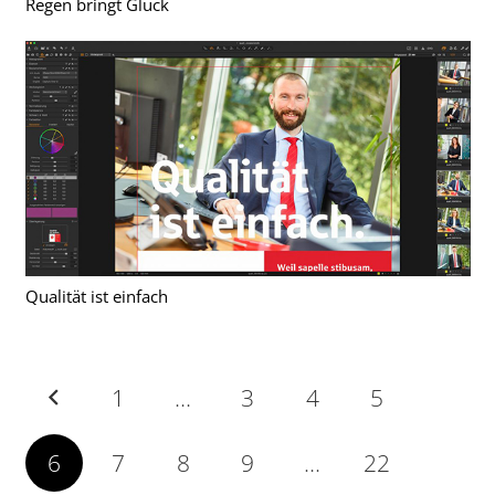
Regen bringt Glück
Qualität ist einfach
1
…
3
4
5
6
7
8
9
…
22